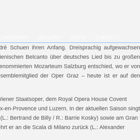
SCOGRAPHY
GALLERY
VIDEO
CONTACT
ndrè Schuen ihren Anfang. Dreisprachig aufgewachsen
talienischen Belcanto über deutsches Lied bis zu großen
m renommierten Mozarteum Salzburg entschied, wo er von
semblemitglied der Oper Graz – heute ist er auf den
 Wiener Staatsoper, dem Royal Opera House Covent
x-en-Provence und Luzern. In der aktuellen Saison singt
L.: Bertrand de Billy / R.: Barrie Kosky) sowie am Gran
rt er an die Scala di Milano zurück (L.: Alexander