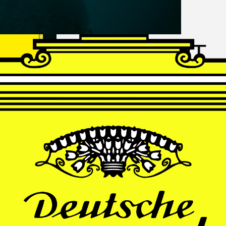
FRANZ
SCHUBERT
Schwanengesang
Andrè Schuen, Baritone
Daniel Heide, Piano