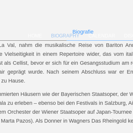
Biografie
HOME
BIOGRAPHY
CALENDAR
DI
f La Val, nahm die musikalische Reise von Bariton A
ese Vielseitigkeit in einem Repertoire wider, das vom i
t als Cellist, bevor er sich für ein Gesangsstudium a
air geprägt wurde. Nach seinem Abschluss war er En
 zu Hause.
mmierten Häusern wie der Bayerischen Staatsoper, der
a zu erleben – ebenso bei den Festivals in Salzburg, Ai
dem Orchester der Wiener Staatsoper auf Japan-Tournee (
.: Marta Pazos). Als Donner in Wagners Das Rheingold keh