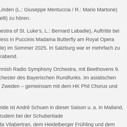
n Linden (L.: Giuseppe Mentuccia / R.: Mario Martone)
lli) zu hören.
a of St. Luke’s, L.: Bernard Labadie), Auftritte bei
pless in Puccinis Madama Butterfly am Royal Opera
ttle) im Sommer 2025. In Salzburg war er mehrfach zu
erabend.
nnish Radio Symphony Orchestra, mit Beethovens 9.
hester des Bayerischen Rundfunks. Im asiatischen
an Zweden – gemeinsam mit dem HK Phil Chorus und
e ist Andrè Schuen in dieser Saison u. a. in Mailand,
t zudem bei der Schubertiade
da Vilabertran, dem Heidelberger Frühling und dem