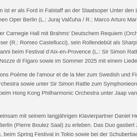
in ist er als Ford in Falstaff an der Staatsoper Unter de
n Oper Berlin (L.: Juraj Valčuha / R.: Marco Arturo Mare
r Carnegie Hall mit Brahms’ Deutschem Requiem (Orchestr
er (R.: Romeo Castellucci), sein Rollendebüt als Shar
anni beim Festival d’Aix-en-Provence (L.: Sir Simon Ra
on Nozze di Figaro sowie im Sommer 2025 mit einem Lied
ons Poème de l’amour et de la Mer zum Swedish und Fi
chestra sowie unter Sir Simon Rattle zum Symphonieorc
 beim Hong Kong Philharmonic Orchestra unter Jaap v
nsam mit seinem langjährigen Klavierpartner Daniel Heid
 Berlin (Pierre Boulez Saal) zu erleben. Das Duo gastier
eim Spring Festival in Tokio sowie bei der Schubertia