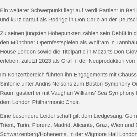
Ein weiterer Schwerpunkt liegt auf Verdi-Partien: In Berl
und kurz darauf als Rodrigo in Don Carlo an der Deutsche
Zu seinen jüngsten Höhepunkten zählen sein Debüt in de
den Münchner Opernfestspielen als Wolfram in Tannhäus
House London sowie die Titelpartie in Mozarts Don Giov
erleben, zuletzt 2023 als Graf in der Neuproduktion v
Im Konzertbereich führten ihn Engagements mit Chauss
Sinfonie unter Andris Nelsons zum Boston Symphony Or
Raum gastiert er mit Vaughan Williams’ Sea Symphony
dem London Philharmonic Choir.
Eine besondere Leidenschaft gilt dem Liedgesang. Gemei
Trient, Turin, Florenz, Madrid, Alicante, Graz, Wien und
Schwarzenberg/Hohenems, in der Wigmore Hall London, b