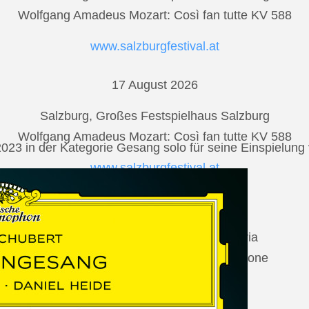
Wolfgang Amadeus Mozart: Così fan tutte KV 588
www.salzburgfestival.at
17 August 2026
Salzburg, Großes Festspielhaus Salzburg
Wolfgang Amadeus Mozart: Così fan tutte KV 588
2023 in der Kategorie Gesang solo für seine Einspielu
www.salzburgfestival.at
20 August 2026
Vilabertran, Canònica de Santa Maria
Johannes Brahms: Die schöne Magelone
www.schubertiada.cat