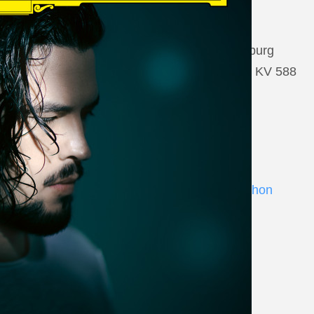
22 August 2026
Salzburg, Großes Festspielhaus Salzburg
Wolfgang Amadeus Mozart: Così fan tutte KV 588
www.salzburgfestival.at
Andrè Schuen at Deutsche Grammophon