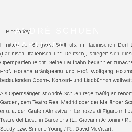
ANDRÈ SCHUEN
Biography
BARITONE
Inmitten der Bergwelt Südtirols, im ladinischen Dor
(Ladinisch, Italienisch und Deutsch), spiegelt sich di
Opernpartien reicht. Seine Laufbahn begann er zunächs
Prof. Horiana Brănișteanu und Prof. Wolfgang Holzm
bedeutenden Opern-, Konzert- und Liedbühnen weltweit
Als Opernsänger ist Andrè Schuen regelmäßig an reno
Garden, dem Teatro Real Madrid oder der Mailänder Scal
er u. a. den Grafen Almaviva in Le nozze di Figaro mit 
Teatre del Liceu in Barcelona (L.: Giovanni Antonini / R
Soddy bzw. Simone Young / R.: David McVicar).