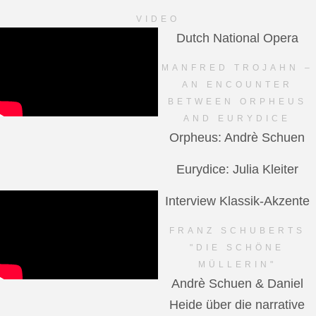
VIDEO
Dutch National Opera
MANFRED TROJAHN –
AN ENCOUNTER
BETWEEN ORPHEUS
AND EURYDICE
Orpheus: Andrè Schuen
Eurydice: Julia Kleiter
Interview Klassik-Akzente
FRANZ SCHUBERTS
"DIE SCHÖNE
MÜLLERIN"
Andrè Schuen & Daniel
Heide über die narrative