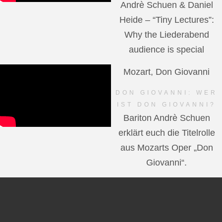
Andrè Schuen & Daniel
Heide – “Tiny Lectures”:
Why the Liederabend
audience is special
Mozart, Don Giovanni
DON GIOVANNI: WER
IST DON GIOVANNI?
Bariton Andrè Schuen
erklärt euch die Titelrolle
aus Mozarts Oper „Don
Giovanni“.