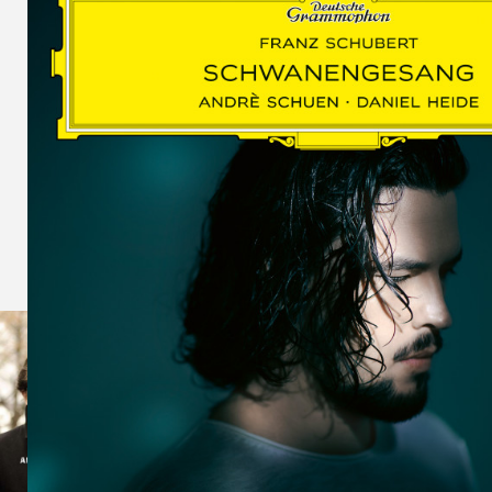
SCHUMAN
WOLF
MARTIN
SCHUMANN,
LIEDERKREIS
OP. 24
SECHS
MONOLOGE
AUS
JEDERMANN
GESÄNGE