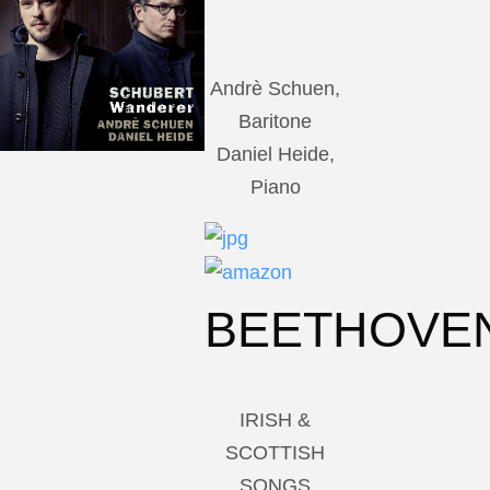
Andrè Schuen,
Baritone
Daniel Heide,
Piano
BEETHOVE
IRISH &
SCOTTISH
SONGS