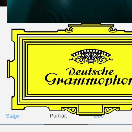
DES
HARFNERS
Andrè Schuen,
Baritone
Daniel Heide,
Piano
GALLERY
Stage
Portrait
Duo