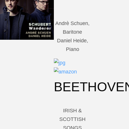
Andrè Schuen,
Baritone
Daniel Heide,
Piano
BEETHOVE
IRISH &
SCOTTISH
SONGS