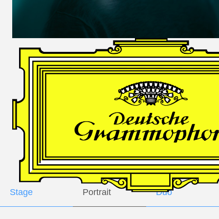
DES
HARFNERS
Andrè Schuen,
Baritone
Daniel Heide,
Piano
GALLERY
Stage
Portrait
Duo