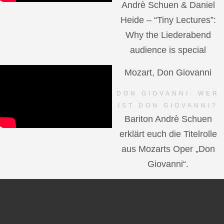
Andrè Schuen & Daniel
Heide – “Tiny Lectures”:
Why the Liederabend
audience is special
Mozart, Don Giovanni
DON GIOVANNI: WER
IST DON GIOVANNI?
Bariton Andrè Schuen
erklärt euch die Titelrolle
aus Mozarts Oper „Don
Giovanni“.