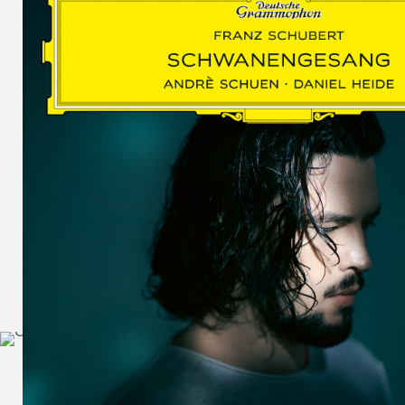
SCHUMAN
WOLF
MARTIN
SCHUMANN,
LIEDERKREIS
OP. 24
SECHS
MONOLOGE
AUS
JEDERMANN
GESÄNGE