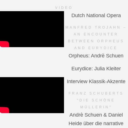
VIDEO
Dutch National Opera
MANFRED TROJAHN –
AN ENCOUNTER
BETWEEN ORPHEUS
AND EURYDICE
Orpheus: Andrè Schuen
Eurydice: Julia Kleiter
Interview Klassik-Akzente
FRANZ SCHUBERTS
"DIE SCHÖNE
MÜLLERIN"
Andrè Schuen & Daniel
Heide über die narrative