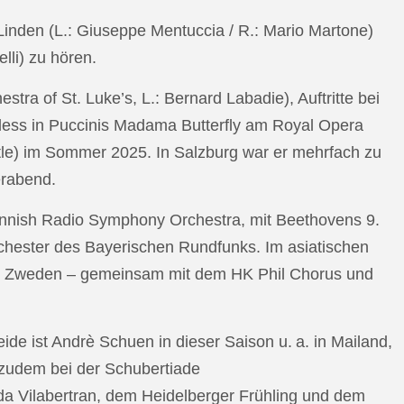
n Linden (L.: Giuseppe Mentuccia / R.: Mario Martone)
lli) zu hören.
a of St. Luke’s, L.: Bernard Labadie), Auftritte bei
pless in Puccinis Madama Butterfly am Royal Opera
ttle) im Sommer 2025. In Salzburg war er mehrfach zu
erabend.
nnish Radio Symphony Orchestra, mit Beethovens 9.
hester des Bayerischen Rundfunks. Im asiatischen
an Zweden – gemeinsam mit dem HK Phil Chorus und
e ist Andrè Schuen in dieser Saison u. a. in Mailand,
t zudem bei der Schubertiade
da Vilabertran, dem Heidelberger Frühling und dem