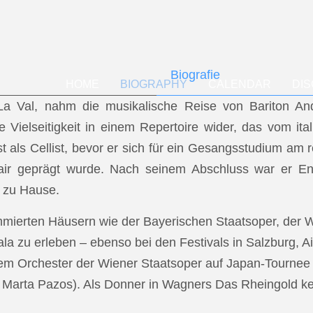
Biografie
HOME
BIOGRAPHY
CALENDAR
DI
f La Val, nahm die musikalische Reise von Bariton A
ese Vielseitigkeit in einem Repertoire wider, das vom i
t als Cellist, bevor er sich für ein Gesangsstudium a
air geprägt wurde. Nach seinem Abschluss war er En
 zu Hause.
mmierten Häusern wie der Bayerischen Staatsoper, der
a zu erleben – ebenso bei den Festivals in Salzburg, Ai
dem Orchester der Wiener Staatsoper auf Japan-Tournee (
.: Marta Pazos). Als Donner in Wagners Das Rheingold keh