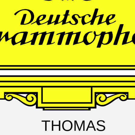
FRANZ
SCHUBERT
Schwanengesang
Andrè Schuen, Baritone
Daniel Heide, Piano
THOMAS