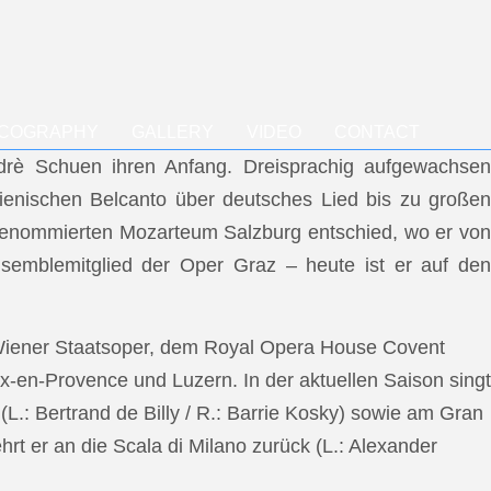
SCOGRAPHY
GALLERY
VIDEO
CONTACT
ndrè Schuen ihren Anfang. Dreisprachig aufgewachsen
talienischen Belcanto über deutsches Lied bis zu großen
m renommierten Mozarteum Salzburg entschied, wo er von
semblemitglied der Oper Graz – heute ist er auf den
 Wiener Staatsoper, dem Royal Opera House Covent
x-en-Provence und Luzern. In der aktuellen Saison singt
L.: Bertrand de Billy / R.: Barrie Kosky) sowie am Gran
rt er an die Scala di Milano zurück (L.: Alexander