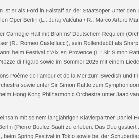
in ist er als Ford in Falstaff an der Staatsoper Unter de
n Oper Berlin (L.: Juraj Valčuha / R.: Marco Arturo Mare
r Carnegie Hall mit Brahms’ Deutschem Requiem (Orchestr
er (R.: Romeo Castellucci), sein Rollendebüt als Shar
anni beim Festival d’Aix-en-Provence (L.: Sir Simon Ra
on Nozze di Figaro sowie im Sommer 2025 mit einem Lied
ons Poème de l’amour et de la Mer zum Swedish und Fi
chestra sowie unter Sir Simon Rattle zum Symphonieorc
 beim Hong Kong Philharmonic Orchestra unter Jaap v
nsam mit seinem langjährigen Klavierpartner Daniel Heid
 Berlin (Pierre Boulez Saal) zu erleben. Das Duo gastier
eim Spring Festival in Tokio sowie bei der Schubertia