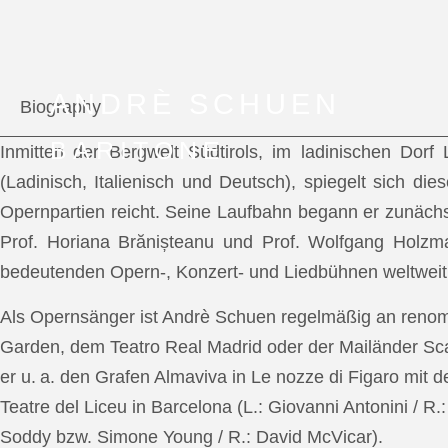
ANDRÈ SCHUEN
Biography
BARITONE
Inmitten der Bergwelt Südtirols, im ladinischen Dor
(Ladinisch, Italienisch und Deutsch), spiegelt sich di
Opernpartien reicht. Seine Laufbahn begann er zunächs
Prof. Horiana Brănișteanu und Prof. Wolfgang Holzm
bedeutenden Opern-, Konzert- und Liedbühnen weltweit
Als Opernsänger ist Andrè Schuen regelmäßig an reno
Garden, dem Teatro Real Madrid oder der Mailänder Scal
er u. a. den Grafen Almaviva in Le nozze di Figaro mit 
Teatre del Liceu in Barcelona (L.: Giovanni Antonini / R
Soddy bzw. Simone Young / R.: David McVicar).