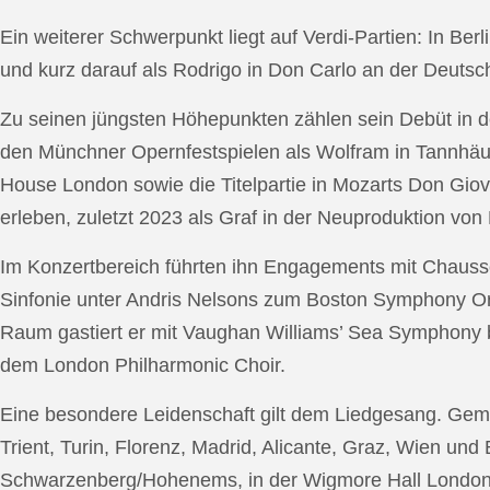
Ein weiterer Schwerpunkt liegt auf Verdi-Partien: In Berl
und kurz darauf als Rodrigo in Don Carlo an der Deutsche
Zu seinen jüngsten Höhepunkten zählen sein Debüt in de
den Münchner Opernfestspielen als Wolfram in Tannhäus
House London sowie die Titelpartie in Mozarts Don Giov
erleben, zuletzt 2023 als Graf in der Neuproduktion v
Im Konzertbereich führten ihn Engagements mit Chauss
Sinfonie unter Andris Nelsons zum Boston Symphony Or
Raum gastiert er mit Vaughan Williams’ Sea Symphony
dem London Philharmonic Choir.
Eine besondere Leidenschaft gilt dem Liedgesang. Gemei
Trient, Turin, Florenz, Madrid, Alicante, Graz, Wien und
Schwarzenberg/Hohenems, in der Wigmore Hall London, b