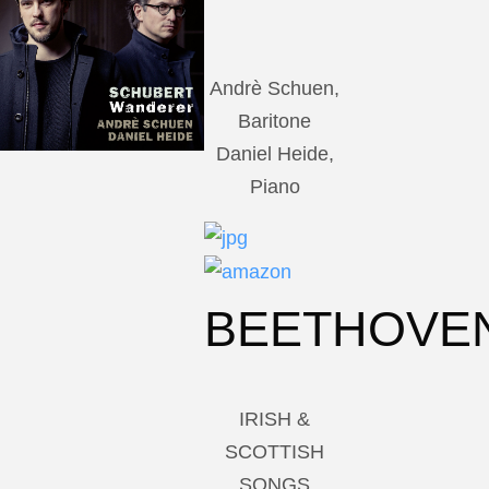
Andrè Schuen,
Baritone
Daniel Heide,
Piano
BEETHOVE
IRISH &
SCOTTISH
SONGS