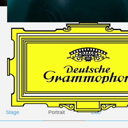
DES
HARFNERS
Andrè Schuen,
Baritone
Daniel Heide,
Piano
GALLERY
Stage
Portrait
Duo