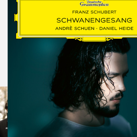
SCHUMAN
WOLF
MARTIN
SCHUMANN,
LIEDERKREIS
OP. 24
SECHS
MONOLOGE
AUS
JEDERMANN
GESÄNGE