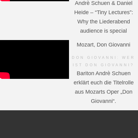
Andrè Schuen & Daniel
Heide – “Tiny Lectures”:
Why the Liederabend
audience is special
Mozart, Don Giovanni
DON GIOVANNI: WER
IST DON GIOVANNI?
Bariton Andrè Schuen
erklärt euch die Titelrolle
aus Mozarts Oper „Don
Giovanni“.