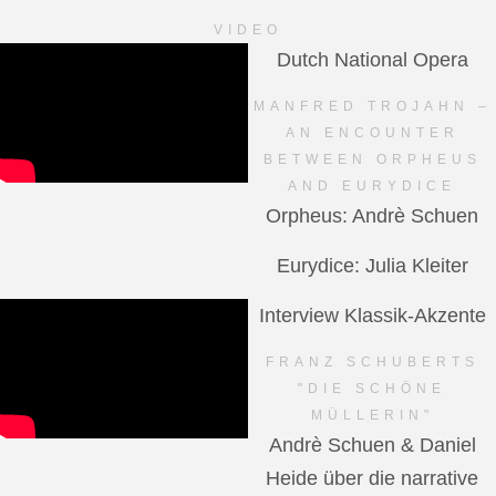
VIDEO
Dutch National Opera
MANFRED TROJAHN –
AN ENCOUNTER
BETWEEN ORPHEUS
AND EURYDICE
Orpheus: Andrè Schuen
Eurydice: Julia Kleiter
Interview Klassik-Akzente
FRANZ SCHUBERTS
"DIE SCHÖNE
MÜLLERIN"
Andrè Schuen & Daniel
Heide über die narrative