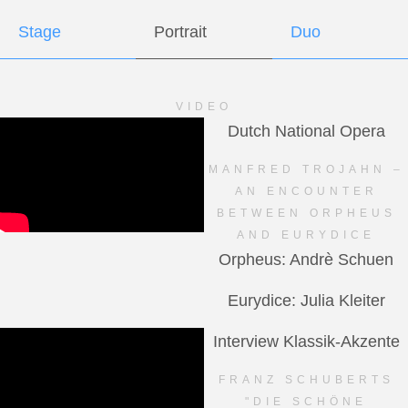
Stage
Portrait
Duo
VIDEO
Dutch National Opera
MANFRED TROJAHN –
AN ENCOUNTER
BETWEEN ORPHEUS
AND EURYDICE
Orpheus: Andrè Schuen
Eurydice: Julia Kleiter
Interview Klassik-Akzente
FRANZ SCHUBERTS
"DIE SCHÖNE