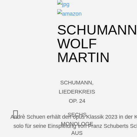
SCHUMAN
WOLF
MARTIN
SCHUMANN,
LIEDERKREIS
OP. 24
SECHS
Andrè Schuen erhält den opus Klassik 2023 in der
MONOLOGE
solo für seine Einspielung von Franz Schuberts 
AUS