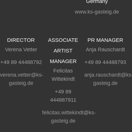
Germany
www.ks-gasteig.de
DIRECTOR
ASSOCIATE
PR MANAGER
Verena Vetter
Anja Rauschardt
ARTIST
MANAGER
+49 89 44488792
+49 89 44488793
Felicitas
verena.vetter@ks-
anja.rauschardt@ks
Wittekindt
gasteig.de
gasteig.de
+49 89
444887911
felicitas.wittekindt@ks-
gasteig.de