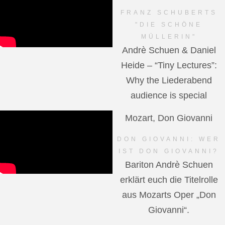
FRANZ SCHUBERTS
"DIE SCHÖNE
MÜLLERIN"
Andrè Schuen & Daniel
Heide – “Tiny Lectures”:
Why the Liederabend
audience is special
Mozart, Don Giovanni
DON GIOVANNI: WER
IST DON GIOVANNI?
Bariton Andrè Schuen
erklärt euch die Titelrolle
aus Mozarts Oper „Don
Giovanni“.