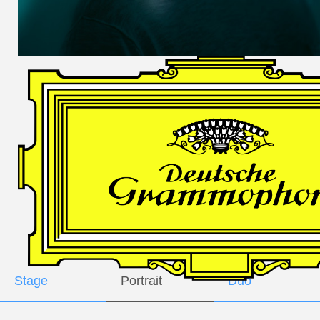
DES
HARFNERS
Andrè Schuen,
Baritone
Daniel Heide,
Piano
GALLERY
Stage
Portrait
Duo