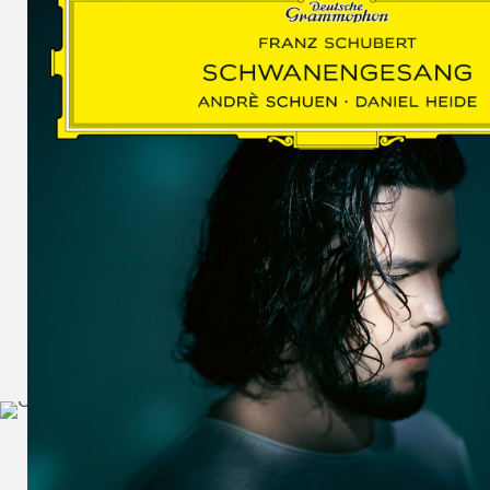
SCHUMAN
WOLF
MARTIN
SCHUMANN,
LIEDERKREIS
OP. 24
SECHS
MONOLOGE
AUS
JEDERMANN
GESÄNGE