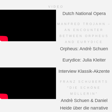
VIDEO
Dutch National Opera
MANFRED TROJAHN –
AN ENCOUNTER
BETWEEN ORPHEUS
AND EURYDICE
Orpheus: Andrè Schuen
Eurydice: Julia Kleiter
Interview Klassik-Akzente
FRANZ SCHUBERTS
"DIE SCHÖNE
MÜLLERIN"
Andrè Schuen & Daniel
Heide über die narrative