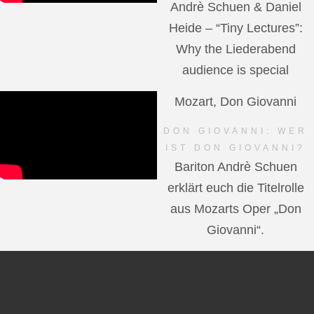
Andrè Schuen & Daniel
Heide – “Tiny Lectures”:
Why the Liederabend
audience is special
Mozart, Don Giovanni
DON GIOVANNI: WER
IST DON GIOVANNI?
Bariton Andrè Schuen
erklärt euch die Titelrolle
aus Mozarts Oper „Don
Giovanni“.