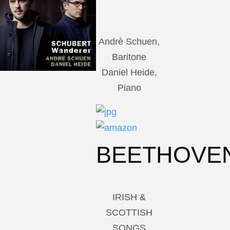
Andrè Schuen,
Baritone
Daniel Heide,
Piano
BEETHOVE
IRISH &
SCOTTISH
SONGS