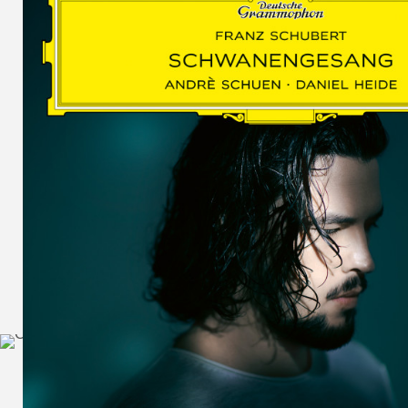
SCHUMAN
WOLF
MARTIN
SCHUMANN,
LIEDERKREIS
OP. 24
SECHS
MONOLOGE
AUS
JEDERMANN
GESÄNGE