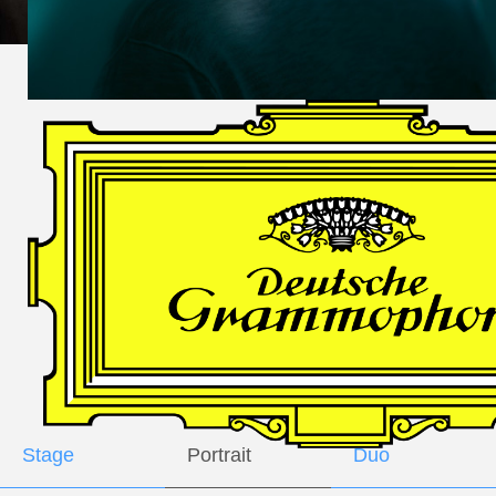
DES
HARFNERS
Andrè Schuen,
Baritone
Daniel Heide,
Piano
GALLERY
Stage
Portrait
Duo