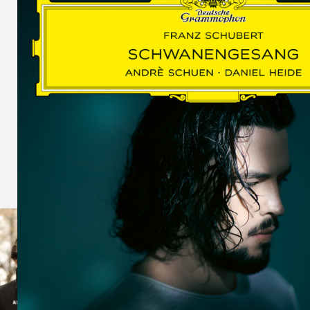
SCHUMAN
WOLF
MARTIN
SCHUMANN,
LIEDERKREIS
OP. 24
SECHS
MONOLOGE
AUS
JEDERMANN
GESÄNGE