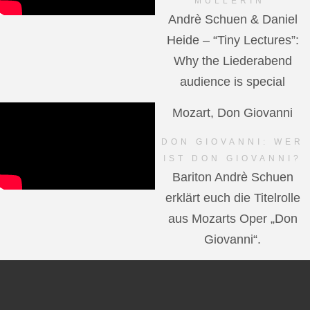
MÜLLERIN"
Andrè Schuen & Daniel
Heide – “Tiny Lectures”:
Why the Liederabend
audience is special
Mozart, Don Giovanni
DON GIOVANNI: WER
IST DON GIOVANNI?
Bariton Andrè Schuen
erklärt euch die Titelrolle
aus Mozarts Oper „Don
Giovanni“.