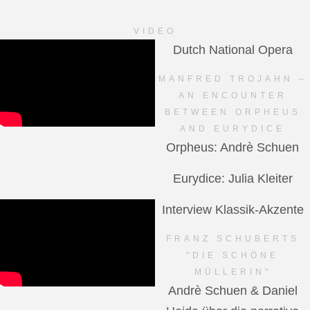
VIDEO
Dutch National Opera
MANFRED TROJAHN –
AN ENCOUNTER
BETWEEN ORPHEUS
AND EURYDICE
Orpheus: Andrè Schuen
Eurydice: Julia Kleiter
Interview Klassik-Akzente
FRANZ SCHUBERTS
"DIE SCHÖNE
MÜLLERIN"
Andrè Schuen & Daniel