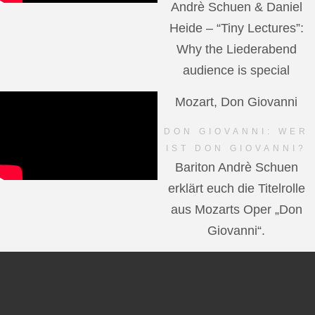
Andrè Schuen & Daniel
Heide – “Tiny Lectures”:
Why the Liederabend
audience is special
Mozart, Don Giovanni
DON GIOVANNI: WER
IST DON GIOVANNI?
Bariton Andrè Schuen
erklärt euch die Titelrolle
aus Mozarts Oper „Don
Giovanni“.