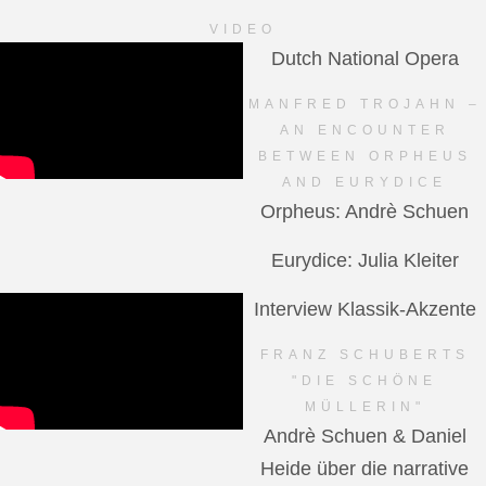
VIDEO
Dutch National Opera
MANFRED TROJAHN –
AN ENCOUNTER
BETWEEN ORPHEUS
AND EURYDICE
Orpheus: Andrè Schuen
Eurydice: Julia Kleiter
Interview Klassik-Akzente
FRANZ SCHUBERTS
"DIE SCHÖNE
MÜLLERIN"
Andrè Schuen & Daniel
Heide über die narrative