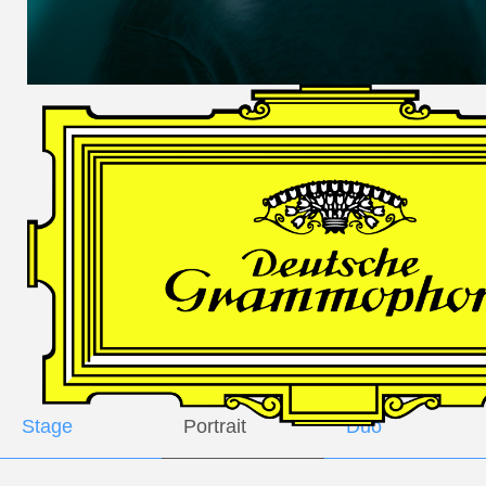
DES
HARFNERS
Andrè Schuen,
Baritone
Daniel Heide,
Piano
GALLERY
Stage
Portrait
Duo