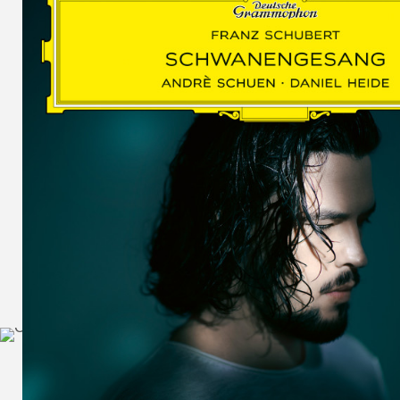
SCHUMAN
WOLF
MARTIN
SCHUMANN,
LIEDERKREIS
OP. 24
SECHS
MONOLOGE
AUS
JEDERMANN
GESÄNGE