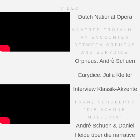
VIDEO
Dutch National Opera
MANFRED TROJAHN –
AN ENCOUNTER
BETWEEN ORPHEUS
AND EURYDICE
Orpheus: Andrè Schuen
Eurydice: Julia Kleiter
Interview Klassik-Akzente
FRANZ SCHUBERTS
"DIE SCHÖNE
MÜLLERIN"
Andrè Schuen & Daniel
Heide über die narrative