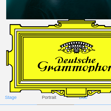
DES
HARFNERS
Andrè Schuen,
Baritone
Daniel Heide,
Piano
GALLERY
Stage
Portrait
Duo