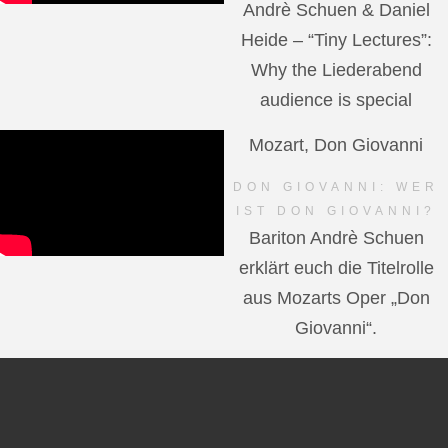
Andrè Schuen & Daniel
Heide – “Tiny Lectures”:
Why the Liederabend
audience is special
Mozart, Don Giovanni
DON GIOVANNI: WER
IST DON GIOVANNI?
Bariton Andrè Schuen
erklärt euch die Titelrolle
aus Mozarts Oper „Don
Giovanni“.