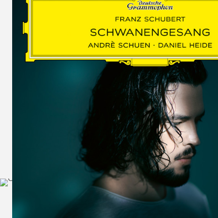
SCHUMAN
WOLF
MARTIN
SCHUMANN,
LIEDERKREIS
OP. 24
SECHS
MONOLOGE
AUS
JEDERMANN
GESÄNGE