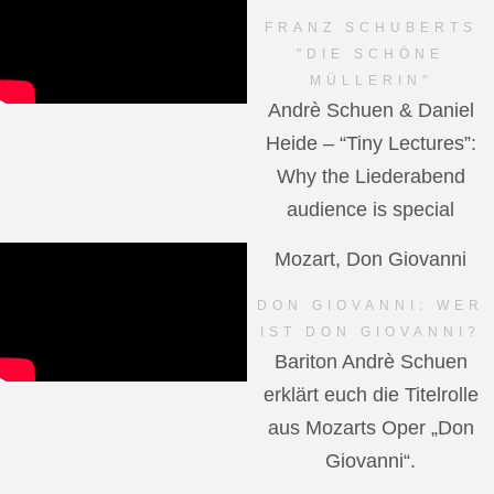
FRANZ SCHUBERTS
"DIE SCHÖNE
MÜLLERIN"
Andrè Schuen & Daniel
Heide – “Tiny Lectures”:
Why the Liederabend
audience is special
Mozart, Don Giovanni
DON GIOVANNI: WER
IST DON GIOVANNI?
Bariton Andrè Schuen
erklärt euch die Titelrolle
aus Mozarts Oper „Don
Giovanni“.