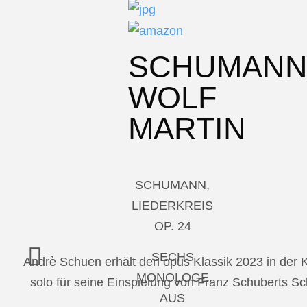
SCHUMAN
WOLF
MARTIN
SCHUMANN,
LIEDERKREIS
OP. 24
SECHS
Andrè Schuen erhält den opus Klassik 2023 in der
MONOLOGE
solo für seine Einspielung von Franz Schuberts 
AUS