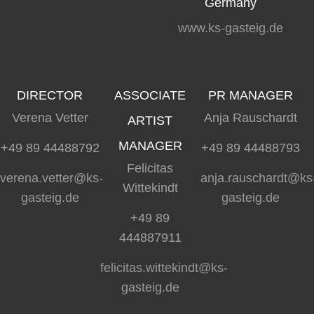
Germany
www.ks-gasteig.de
DIRECTOR
ASSOCIATE
PR MANAGER
Verena Vetter
Anja Rauschardt
ARTIST
MANAGER
+49 89 44488792
+49 89 44488793
Felicitas
verena.vetter@ks-
anja.rauschardt@ks
Wittekindt
gasteig.de
gasteig.de
+49 89
444887911
felicitas.wittekindt@ks-
gasteig.de