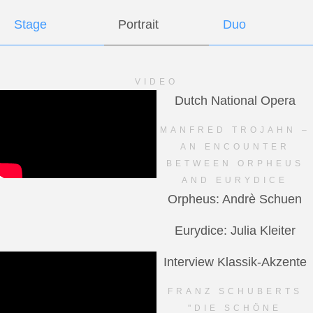
Stage
Portrait
Duo
VIDEO
Dutch National Opera
MANFRED TROJAHN –
AN ENCOUNTER
BETWEEN ORPHEUS
AND EURYDICE
Orpheus: Andrè Schuen
Eurydice: Julia Kleiter
Interview Klassik-Akzente
FRANZ SCHUBERTS
"DIE SCHÖNE